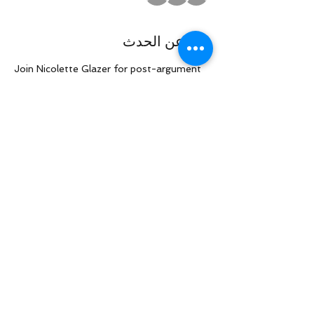
نبذة عن الحدث
Join Nicolette Glazer for post-argument 
call on the 
Filazapovich/Gjoci/Gomez/Goh/Rai cases
شارِك هذا الحدث
Law Offices of Larry R. Glazer
2121 Avenue of the Stars, Suite 800
Century City, CA 90067