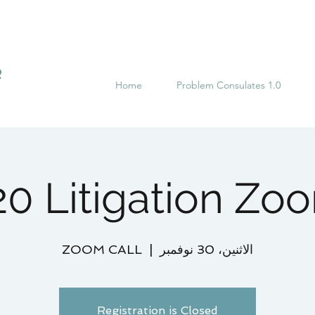
R
Home
Problem Consulates 1.0
0 Litigation Zoo
الاثنين، 30 نوفمبر
  |  
ZOOM CALL
Registration is Closed