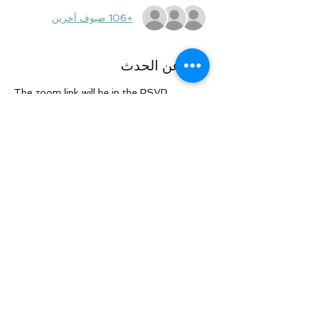
+106 ضيوف آخرين
نبذة عن الحدث
The zoom link will be in the RSVP 
confirmation email. Save it to access the 
session.
شارِك هذا الحدث
Law Offices of Larry R. Glazer
2121 Avenue of the Stars, Suite 800