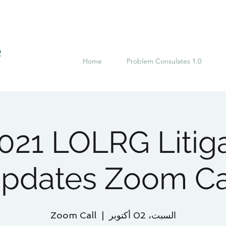
R
Home
Problem Consulates 1.0
021 LOLRG Litiga
pdates Zoom Ca
السبت، 02 أكتوبر
  |  
Zoom Call