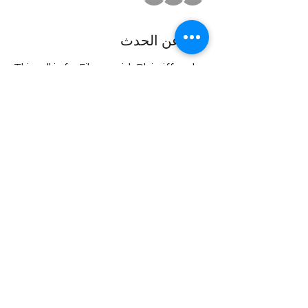
نبذة عن الحدث
This call is for Filazapovich Plaintiffs only. 
The zoom link will be in the RSVP email
شارِك هذا الحدث
Law Offices of Larry R. Glazer
2121 Avenue of the Stars, Suite 800
Century City, CA 90067
tel:
310-407-5353