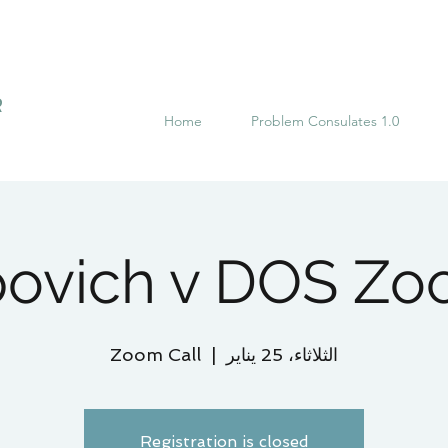
R
Home
Problem Consulates 1.0
povich v DOS Zo
الثلاثاء، 25 يناير
  |  
Zoom Call
Registration is closed